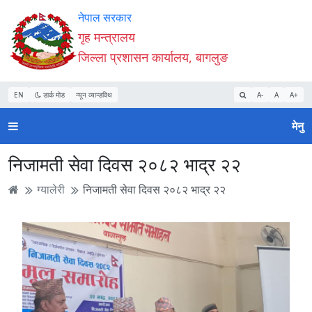
Accessibility
मुख्य
मुख्य
वेबसाइट
नेपाल सरकार
Mode
सामाग्री
नेभिगेसन
खोजमा
गृह मन्त्रालय
सुरु
पढ्नुहाेस्
पढ्नुहाेस्
जानुहोस्
जिल्ला प्रशासन कार्यालय, बागलुङ
गर्नुहोस्
EN
डार्क मोड
न्यून व्यान्डविथ
A-
A
A+
मेनु
निजामती सेवा दिवस २०८२ भाद्र २२
ग्यालेरी
निजामती सेवा दिवस २०८२ भाद्र २२