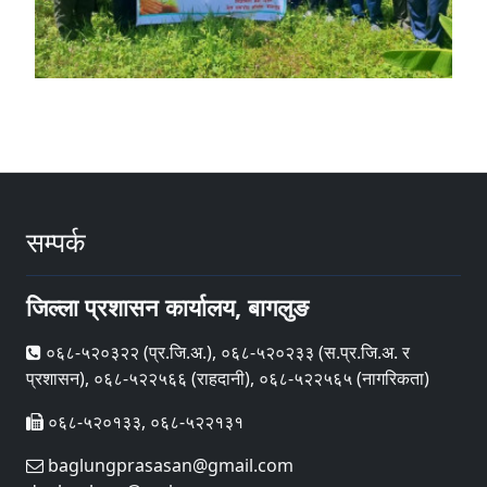
सम्पर्क
जिल्ला प्रशासन कार्यालय, बागलुङ
०६८-५२०३२२ (प्र‍.जि.अ.), ०६८-५२०२३३ (स.प्र.जि.अ. र
प्रशासन), ०६८-५२२५६६ (राहदानी), ०६८-५२२५६५ (नागरिकता)
०६८-५२०१३३, ०६८-५२२१३१
baglungprasasan@gmail.com