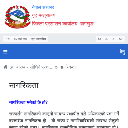
Accessibility
मुख्य
मुख्य
वेबसाइट
नेपाल सरकार
Mode
सामाग्री
नेभिगेसन
खोजमा
गृह मन्त्रालय
सुरु
पढ्नुहाेस्
पढ्नुहाेस्
जानुहोस्
जिल्ला प्रशासन कार्यालय, बागलुङ
गर्नुहोस्
EN
डार्क मोड
न्यून व्यान्डविथ
A-
A
A+
मेनु
बारम्बार सोधिने प्रश...
नागरिकता
नागरिकता
नागरिकता भनेको के हो?
राज्यसँग नागरिकको कानूनी सम्बन्ध स्थापीत गरी अधिकारको रक्षा गर्ने
दस्तावेज नागरिकता हो। यो राज्य र नागरिकबिचको सम्बन्ध सेतुको
रुपमा रहेको हुन्छ। नागरिकता राजनीतिक समुदायको सदस्यता हो।