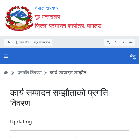
Accessibility
मुख्य
मुख्य
वेबसाइट
नेपाल सरकार
Mode
सामाग्री
नेभिगेसन
खोजमा
गृह मन्त्रालय
सुरु
पढ्नुहाेस्
पढ्नुहाेस्
जानुहोस्
जिल्ला प्रशासन कार्यालय, बागलुङ
गर्नुहोस्
EN
डार्क मोड
न्यून व्यान्डविथ
A-
A
A+
मेनु
प्रगति विवरण
कार्य सम्पादन सम्झौत...
कार्य सम्पादन सम्झौताको प्रगति
विवरण
Updating......