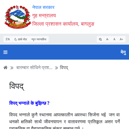
Accessibility
मुख्य
मुख्य
वेबसाइट
नेपाल सरकार
Mode
सामाग्री
नेभिगेसन
खोजमा
गृह मन्त्रालय
सुरु
पढ्नुहाेस्
पढ्नुहाेस्
जानुहोस्
जिल्ला प्रशासन कार्यालय, बागलुङ
गर्नुहोस्
EN
डार्क मोड
न्यून व्यान्डविथ
A-
A
A+
मेनु
बारम्बार सोधिने प्रश...
विपद्
विपद्
विपद् भन्नाले के बुझिन्छ ?
विपद भन्नाले कुनै स्थानमा आपत्कालीन अवस्था सिर्जना
भई
जन वा
धनको क्षतिको साथै जीवनयापन र वातावरणमा प्रतिकूल असर पर्ने
प्राकृतिक वा गैरप्राकृतिक संकट सम्झनु पर्छ ।