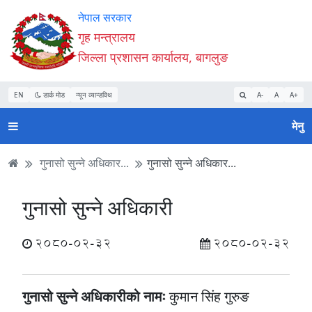
Accessibility
मुख्य
मुख्य
वेबसाइट
नेपाल सरकार
Mode
सामाग्री
नेभिगेसन
खोजमा
गृह मन्त्रालय
सुरु
पढ्नुहाेस्
पढ्नुहाेस्
जानुहोस्
जिल्ला प्रशासन कार्यालय, बागलुङ
गर्नुहोस्
EN
डार्क मोड
न्यून व्यान्डविथ
A-
A
A+
मेनु
गुनासो सुन्ने अधिकार...
गुनासो सुन्ने अधिकार...
गुनासो सुन्ने अधिकारी
2080-02-32
2080-02-32
गुनासो सुन्‍ने अधिकारीको नामः
कुमान सिंह गुरुङ