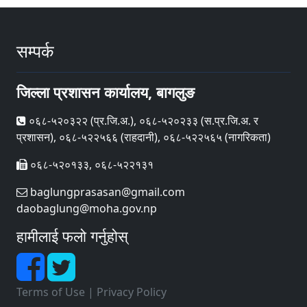
सम्पर्क
जिल्ला प्रशासन कार्यालय, बागलुङ
०६८-५२०३२२ (प्र‍.जि.अ.), ०६८-५२०२३३ (स.प्र.जि.अ. र
प्रशासन), ०६८-५२२५६६ (राहदानी), ०६८-५२२५६५ (नागरिकता)
०६८-५२०१३३, ०६८-५२२१३१
baglungprasasan@gmail.com
daobaglung@moha.gov.np
हामीलाई फलो गर्नुहोस्
Terms of Use
|
Privacy Policy