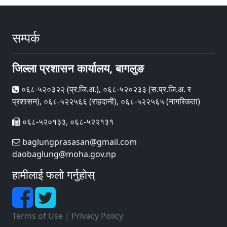
सम्पर्क
जिल्ला प्रशासन कार्यालय, बागलुङ
०६८-५२०३२२ (प्र‍.जि.अ.), ०६८-५२०२३३ (स.प्र.जि.अ. र
प्रशासन), ०६८-५२२५६६ (राहदानी), ०६८-५२२५६५ (नागरिकता)
०६८-५२०१३३, ०६८-५२२१३१
baglungprasasan@gmail.com
daobaglung@moha.gov.np
हामीलाई फलो गर्नुहोस्
Terms of Use
|
Privacy Policy