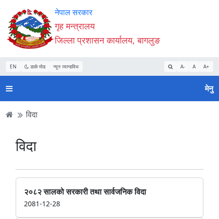
Accessibility
मुख्य
मुख्य
वेबसाइट
नेपाल सरकार
Mode
सामाग्री
नेभिगेसन
खोजमा
गृह मन्त्रालय
सुरु
पढ्नुहाेस्
पढ्नुहाेस्
जानुहोस्
जिल्ला प्रशासन कार्यालय, बागलुङ
गर्नुहोस्
EN
डार्क मोड
न्यून व्यान्डविथ
A-
A
A+
मेनु
विदा
विदा
२०८२ सालको सरकारी तथा सार्वजनिक विदा
2081-12-28