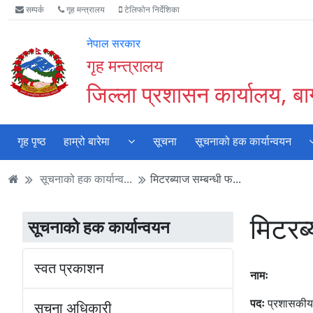
Accessibility
मुख्य
मुख्य
वेबसाइट
सम्पर्क
गृह मन्त्रालय
टेलिफोन निर्देशिका
Mode
सामाग्री
नेभिगेसन
खोजमा
सुरु
पढ्नुहाेस्
पढ्नुहाेस्
जानुहोस्
नेपाल सरकार
गर्नुहोस्
गृह मन्त्रालय
जिल्ला प्रशासन कार्यालय, ब
गृह पृष्ठ
हाम्रो बारेमा
सूचना
सूचनाको हक कार्यान्वयन
सूचनाको हक कार्यान्व...
मिटरब्याज सम्बन्धी फ...
मिटरब
सूचनाको हक कार्यान्वयन
स्वत प्रकाशन
नामः
पदः
प्रशासकीय
सूचना अधिकारी