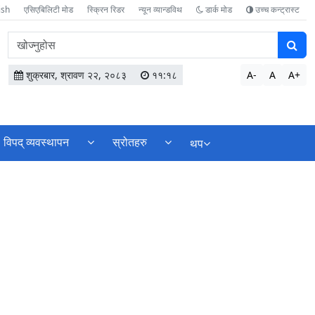
ish
एसिएबिलिटी मोड
स्क्रिन रिडर
न्यून व्यान्डविथ
डार्क मोड
उच्च कन्ट्रास्ट
वेबसाइटमा
सामग्री
खोज्नुहोस
शुक्रबार, श्रावण २२, २०८३
११:१८
A-
A
A+
विपद् व्यवस्थापन
स्रोतहरु
थप