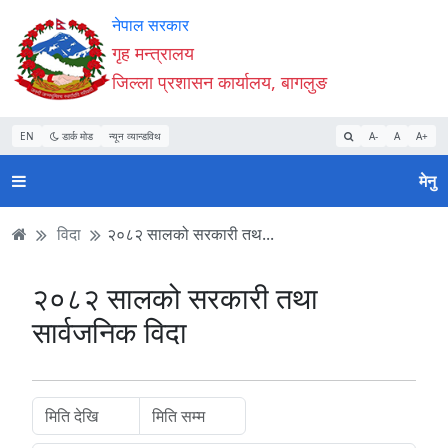
Accessibility
मुख्य
मुख्य
वेबसाइट
नेपाल सरकार
Mode
सामाग्री
नेभिगेसन
खोजमा
गृह मन्त्रालय
सुरु
पढ्नुहाेस्
पढ्नुहाेस्
जानुहोस्
जिल्ला प्रशासन कार्यालय, बागलुङ
गर्नुहोस्
EN
डार्क मोड
न्यून व्यान्डविथ
A-
A
A+
मेनु
विदा
२०८२ सालको सरकारी तथ...
२०८२ सालको सरकारी तथा
सार्वजनिक विदा