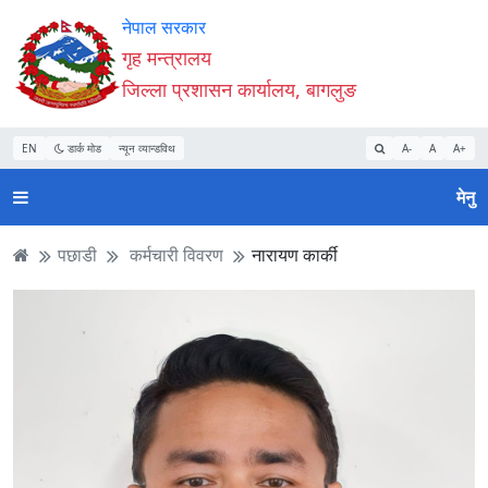
Accessibility
मुख्य
मुख्य
वेबसाइट
नेपाल सरकार
Mode
सामाग्री
नेभिगेसन
खोजमा
गृह मन्त्रालय
सुरु
पढ्नुहाेस्
पढ्नुहाेस्
जानुहोस्
जिल्ला प्रशासन कार्यालय, बागलुङ
गर्नुहोस्
EN
डार्क मोड
न्यून व्यान्डविथ
A-
A
A+
मेनु
पछाडी
कर्मचारी विवरण
नारायण कार्की