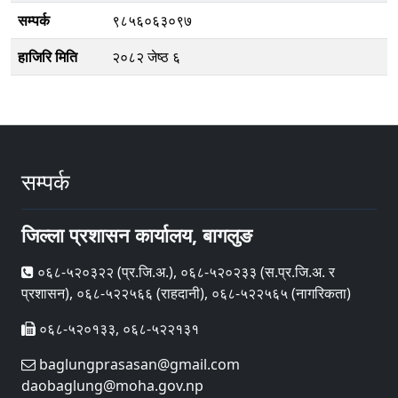
सम्पर्क
९८५६०६३०९७
हाजिरि मिति
२०८२ जेष्ठ ६
सम्पर्क
जिल्ला प्रशासन कार्यालय, बागलुङ
०६८-५२०३२२ (प्र‍.जि.अ.), ०६८-५२०२३३ (स.प्र.जि.अ. र
प्रशासन), ०६८-५२२५६६ (राहदानी), ०६८-५२२५६५ (नागरिकता)
०६८-५२०१३३, ०६८-५२२१३१
baglungprasasan@gmail.com
daobaglung@moha.gov.np