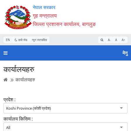
Accessibility
मुख्य
मुख्य
वेबसाइट
नेपाल सरकार
Mode
सामाग्री
नेभिगेसन
खोजमा
गृह मन्त्रालय
सुरु
पढ्नुहाेस्
पढ्नुहाेस्
जानुहोस्
जिल्ला प्रशासन कार्यालय, बागलुङ
गर्नुहोस्
EN
डार्क मोड
न्यून व्यान्डविथ
A-
A
A+
मेनु
कार्यालयहरु
कार्यालयहरु
प्रदेश :
Koshi Province (कोशी प्रदेश)
कार्यालय किसिम :
All