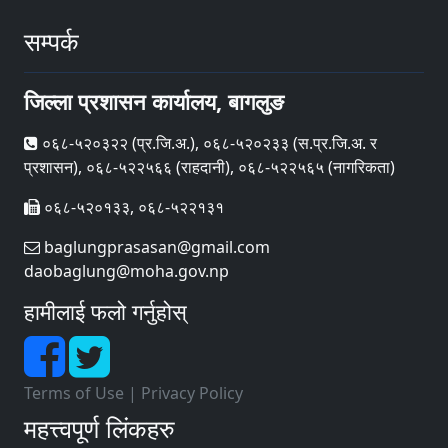
सम्पर्क
जिल्ला प्रशासन कार्यालय, बागलुङ
०६८-५२०३२२ (प्र‍.जि.अ.), ०६८-५२०२३३ (स.प्र.जि.अ. र
प्रशासन), ०६८-५२२५६६ (राहदानी), ०६८-५२२५६५ (नागरिकता)
०६८-५२०१३३, ०६८-५२२१३१
baglungprasasan@gmail.com
daobaglung@moha.gov.np
हामीलाई फलो गर्नुहोस्
Terms of Use
|
Privacy Policy
महत्त्वपूर्ण लिंकहरु