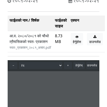
2081-03-31
2081-03-31
फाईलको नाम / शिर्षक
फाईलको
एक्सन
साइज
आ.व. २०८०/२०८१ को चौथो
8.73
त्रैमासिकको स्वतः प्रकाशन
MB
हेर्नुहोस
डाउनलोड
स्वतः_प्रकाशन_२०८१_असार.pdf