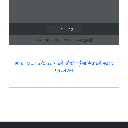
आ.व. २०८०/२०८१ को चौथो त्रैमासिकको स्वतः
प्रकाशन