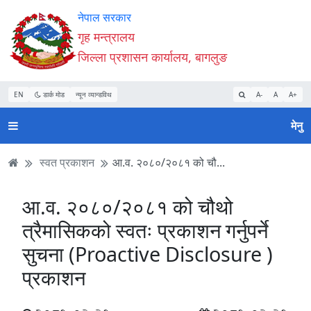
Accessibility
मुख्य
मुख्य
वेबसाइट
नेपाल सरकार
Mode
सामाग्री
नेभिगेसन
खोजमा
गृह मन्त्रालय
सुरु
पढ्नुहाेस्
पढ्नुहाेस्
जानुहोस्
जिल्ला प्रशासन कार्यालय, बागलुङ
गर्नुहोस्
EN
डार्क मोड
न्यून व्यान्डविथ
A-
A
A+
मेनु
स्वत प्रकाशन
आ.व. २०८०/२०८१ को चौ...
आ.व. २०८०/२०८१ को चौथो
त्रैमासिकको स्वतः प्रकाशन गर्नुपर्ने
सुचना (Proactive Disclosure )
प्रकाशन