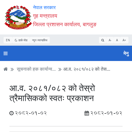
Accessibility
मुख्य
मुख्य
वेबसाइट
नेपाल सरकार
Mode
सामाग्री
नेभिगेसन
खोजमा
गृह मन्त्रालय
सुरु
पढ्नुहाेस्
पढ्नुहाेस्
जानुहोस्
जिल्ला प्रशासन कार्यालय, बागलुङ
गर्नुहोस्
EN
डार्क मोड
न्यून व्यान्डविथ
A-
A
A+
मेनु
सूचनाको हक कार्यान्व...
आ.व. २०८१/०८२ को तेस...
आ.व. २०८१/०८२ को तेस्रो
त्रैमासिकको स्वतः प्रकाशन
2082-01-02
2082-01-02