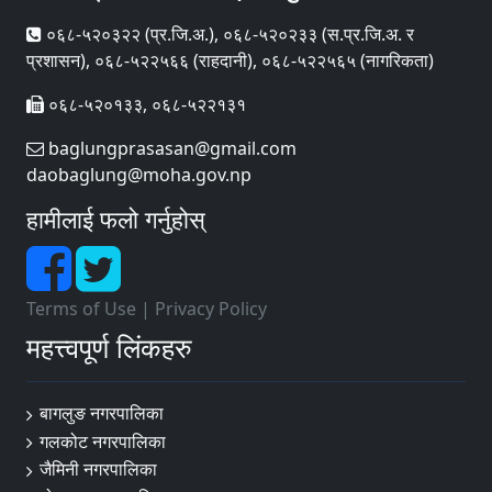
०६८-५२०३२२ (प्र‍.जि.अ.), ०६८-५२०२३३ (स.प्र.जि.अ. र
प्रशासन), ०६८-५२२५६६ (राहदानी), ०६८-५२२५६५ (नागरिकता)
०६८-५२०१३३, ०६८-५२२१३१
baglungprasasan@gmail.com
daobaglung@moha.gov.np
हामीलाई फलो गर्नुहोस्
Terms of Use
|
Privacy Policy
महत्त्वपूर्ण लिंकहरु
बागलुङ नगरपालिका
गलकोट नगरपालिका
जैमिनी नगरपालिका