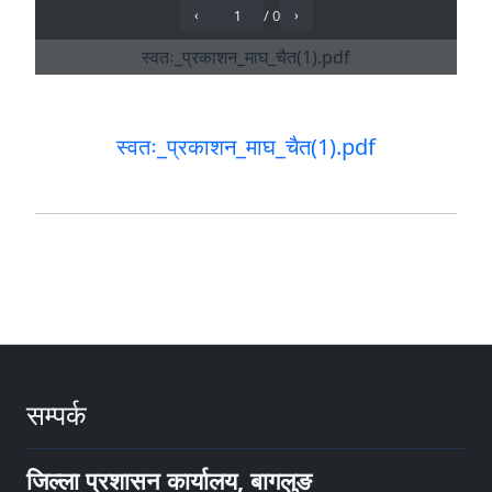
स्वतः_प्रकाशन_माघ_चैत(1).pdf
सम्पर्क
जिल्ला प्रशासन कार्यालय, बागलुङ