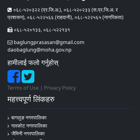
०६८-५२०३२२ (प्र‍.जि.अ.), ०६८-५२०२३३ (स.प्र.जि.अ. र
प्रशासन), ०६८-५२२५६६ (राहदानी), ०६८-५२२५६५ (नागरिकता)
०६८-५२०१३३, ०६८-५२२१३१
baglungprasasan@gmail.com
daobaglung@moha.gov.np
हामीलाई फलो गर्नुहोस्
Terms of Use
|
Privacy Policy
महत्त्वपूर्ण लिंकहरु
बागलुङ नगरपालिका
गलकोट नगरपालिका
जैमिनी नगरपालिका