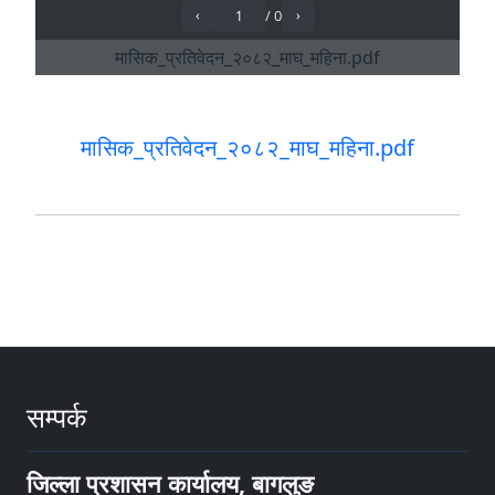
मासिक_प्रतिवेदन_२०८२_माघ_महिना.pdf
सम्पर्क
जिल्ला प्रशासन कार्यालय, बागलुङ