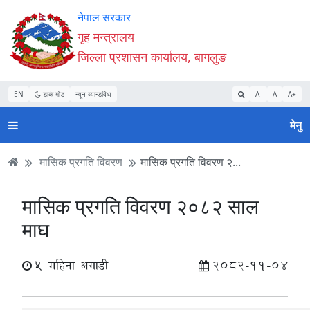
Accessibility
मुख्य
मुख्य
वेबसाइट
नेपाल सरकार
Mode
सामाग्री
नेभिगेसन
खोजमा
गृह मन्त्रालय
सुरु
पढ्नुहाेस्
पढ्नुहाेस्
जानुहोस्
जिल्ला प्रशासन कार्यालय, बागलुङ
गर्नुहोस्
EN
डार्क मोड
न्यून व्यान्डविथ
A-
A
A+
मेनु
मासिक प्रगति विवरण
मासिक प्रगति विवरण २...
मासिक प्रगति विवरण २०८२ साल
माघ
5 महिना अगाडी
2082-11-04