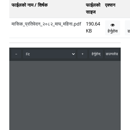
फाईलको नाम / शिर्षक
फाईलको
एक्सन
साइज
मासिक_प्रतिवेदन_२०८२_माघ_महिना.pdf
190.64
KB
हेर्नुहोस
ड