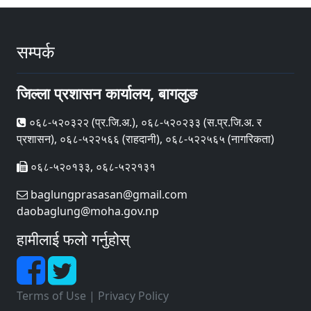
सम्पर्क
जिल्ला प्रशासन कार्यालय, बागलुङ
०६८-५२०३२२ (प्र‍.जि.अ.), ०६८-५२०२३३ (स.प्र.जि.अ. र
प्रशासन), ०६८-५२२५६६ (राहदानी), ०६८-५२२५६५ (नागरिकता)
०६८-५२०१३३, ०६८-५२२१३१
baglungprasasan@gmail.com
daobaglung@moha.gov.np
हामीलाई फलो गर्नुहोस्
Terms of Use
|
Privacy Policy