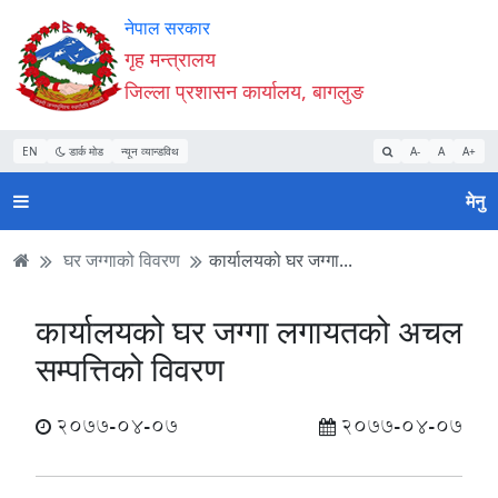
Accessibility
मुख्य
मुख्य
वेबसाइट
नेपाल सरकार
Mode
सामाग्री
नेभिगेसन
खोजमा
गृह मन्त्रालय
सुरु
पढ्नुहाेस्
पढ्नुहाेस्
जानुहोस्
जिल्ला प्रशासन कार्यालय, बागलुङ
गर्नुहोस्
EN
डार्क मोड
न्यून व्यान्डविथ
A-
A
A+
मेनु
घर जग्गाको विवरण
कार्यालयको घर जग्गा...
कार्यालयको घर जग्गा लगायतको अचल
सम्पत्तिको विवरण
2077-04-07
2077-04-07