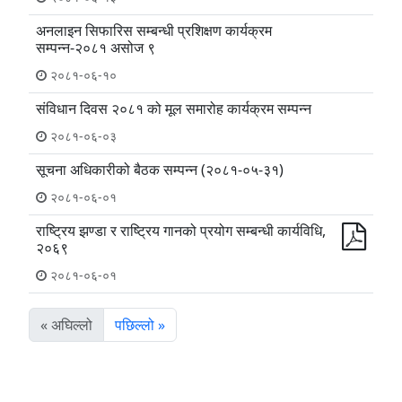
अनलाइन सिफारिस सम्बन्धी प्रशिक्षण कार्यक्रम
सम्पन्न-२०८१ असोज ९
२०८१-०६-१०
संविधान दिवस २०८१ को मूल समारोह कार्यक्रम सम्पन्न
२०८१-०६-०३
सूचना अधिकारीको बैठक सम्पन्न (२०८१-०५-३१)
२०८१-०६-०१
राष्ट्रिय झण्डा र राष्ट्रिय गानको प्रयोग सम्बन्धी कार्यविधि,
२०६९
२०८१-०६-०१
« अघिल्लो
पछिल्लो »