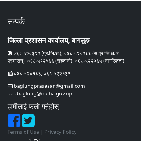
सम्पर्क
जिल्ला प्रशासन कार्यालय, बागलुङ
०६८-५२०३२२ (प्र‍.जि.अ.), ०६८-५२०२३३ (स.प्र.जि.अ. र
प्रशासन), ०६८-५२२५६६ (राहदानी), ०६८-५२२५६५ (नागरिकता)
०६८-५२०१३३, ०६८-५२२१३१
baglungprasasan@gmail.com
daobaglung@moha.gov.np
हामीलाई फलो गर्नुहोस्
Terms of Use
|
Privacy Policy