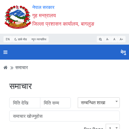
Accessibility
मुख्य
मुख्य
वेबसाइट
नेपाल सरकार
Mode
सामाग्री
नेभिगेसन
खोजमा
गृह मन्त्रालय
सुरु
पढ्नुहाेस्
पढ्नुहाेस्
जानुहोस्
जिल्ला प्रशासन कार्यालय, बागलुङ
गर्नुहोस्
EN
डार्क मोड
न्यून व्यान्डविथ
A-
A
A+
मेनु
समाचार
समाचार
सम्बन्धित शाखा