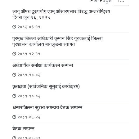
10
Per Page
लागु औषध दुरुपयोग एवम् ओसारपसार विरुद्ध अन्तर्राष्ट्रिय
दिवस जुन २६¸ २०२५
२०८२-०३-११
प्रमुख जिल्ला अधिकारी कुमान सिंह गुरुङलाई जिल्ला
प्रशासन कार्यालय बागलुङमा स्वागत
२०८१-१२-११
अर्धवार्षिक समीक्षा कार्यक्रम सम्पन्न
२०८१-१०-०२
कृतज्ञता (सार्वजनिक सुनुवाई कार्यक्रम)
२०८१-१०-०२
अन्तरजिल्ला सुरक्षा समन्वय बैठक सम्पन्न
२०८१-०६-२२
बैठक सम्पन्न
२०८१-०६-१३