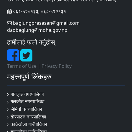
०६८-५२०१३३, ०६८-५२२१३१
baglungprasasan@gmail.com
daobaglung@moha.gov.np
हामीलाई फलो गर्नुहोस्
Terms of Use
|
Privacy Policy
महत्त्वपूर्ण लिंकहरु
बागलुङ नगरपालिका
गलकोट नगरपालिका
जैमिनी नगरपालिका
ढोरपाटन नगरपालिका
काठेखोला गाउँपालिका
ताराखोला गाउँपालिका