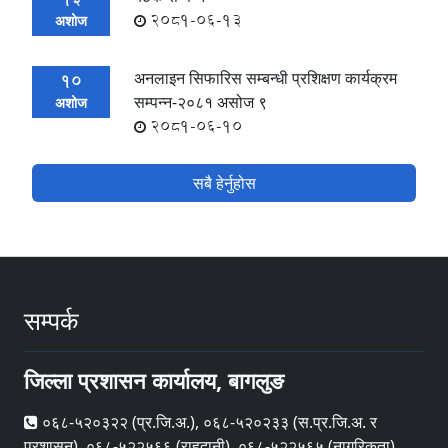
2081-06-13
अशोज
अनलाइन सिफारिस सम्बन्धी प्रशिक्षण कार्यक्रम
10
सम्पन्न-२०८१ असोज ९
अशोज
2081-06-10
सबै हेर्नुहोस
सम्पर्क
जिल्ला प्रशासन कार्यालय, बागलुङ
०६८-५२०३२२ (प्र‍.जि.अ.), ०६८-५२०२३३ (स.प्र.जि.अ. र
प्रशासन), ०६८-५२२५६६ (राहदानी), ०६८-५२२५६५ (नागरिकता)