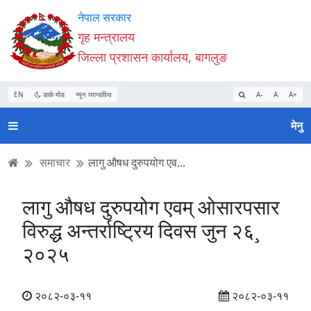
Accessibility
मुख्य
मुख्य
वेबसाइट
नेपाल सरकार
Mode
सामाग्री
नेभिगेसन
खोजमा
गृह मन्त्रालय
सुरु
पढ्नुहाेस्
पढ्नुहाेस्
जानुहोस्
जिल्ला प्रशासन कार्यालय, बागलुङ
गर्नुहोस्
EN
डार्क मोड
न्यून व्यान्डविथ
A-
A
A+
मेनु
समाचार
लागु औषध दुरुपयोग एव...
लागु औषध दुरुपयोग एवम् ओसारपसार
विरुद्ध अन्तर्राष्ट्रिय दिवस जुन २६¸
२०२५
२०८२-०३-११
२०८२-०३-११