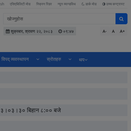
ish
एसिएबिलिटी मोड
स्क्रिन रिडर
न्यून व्यान्डविथ
डार्क मोड
उच्च कन्ट्रास्ट
वेबसाइटमा
सामग्री
खोज्नुहोस
शुक्रबार, श्रावण २२, २०८३
०९:४७
A-
A
A+
विपद् व्यवस्थापन
स्रोतहरु
थप
 २०८३।०३।३० बिहान ८:०० बजे