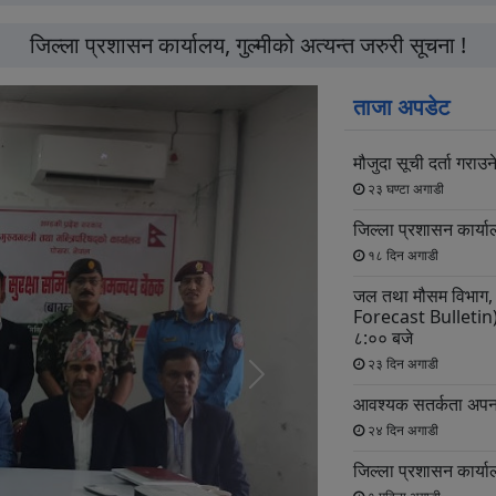
जिल्ला प्रशासन कार्यालय, गुल्मीको अत्यन्त जरुरी सूचना !
ताजा अपडेट
मौजुदा सूची दर्ता गराउने
२३ घण्टा अगाडी
जिल्ला प्रशासन कार्य
१८ दिन अगाडी
जल तथा मौसम विभाग, बा
Forecast Bulletin
८:०० बजे
२३ दिन अगाडी
अर्को
आवश्यक सतर्कता अपना
स्लाइड
२४ दिन अगाडी
जिल्ला प्रशासन कार्याल