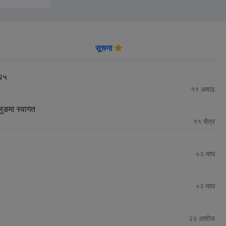
सूचना
०२५
११
अषाढ
लुङमा स्वागत
११
चैत्र
०२
माघ
०२
माघ
२२
अशोज