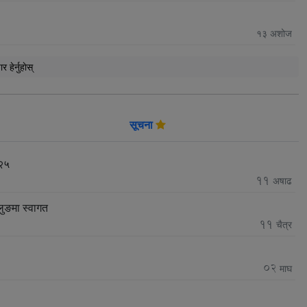
१३
अशोज
हेर्नुहाेस्
सूचना
०२५
11
अषाढ
लुङमा स्वागत
11
चैत्र
02
माघ