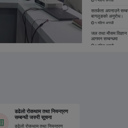
१ महिना अगाडी
सतर्कता अपनाउने सम्बन
बागलुङको अनुरोध।
१ महिना अगाडी
जल तथा मौसम विज्ञान व
आगमन सम्बन्धमा
१ महिना अगाडी
प्रेस विज्ञप्‍ति (मूल्य प
Transparency Week क
मूल्य सूची राख्‍ने सम्बन्
२ महिना अगाडी ( स्थानीय प
राष्‍ट्रिय परिचयपत्र 
२०८३/०१/३० गतेको राष्
सूचारु भएको सूचना !
२ महिना अगाडी ( स्थानीय प
डढेलो रोकथाम तथा नियन्त्रण
जिल्ला प्रशासन कार्या
सम्बन्धी जरुरी सूचना
कार्यका लागि तत् तत् श
नम्बरहरुः
डढेलो रोकथाम तथा नियन्त्रण