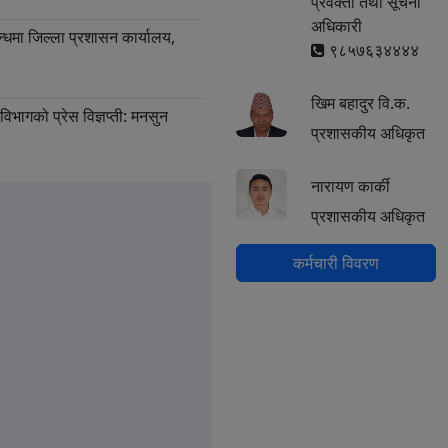
प्रवक्ता तथा सूचना
अधिकारी
्धमा जिल्ला प्रशासन कार्यालय,
९८५७६३४४४४
खिम बहादुर वि.क.
िभागको प्रेस विज्ञप्ती: मनसुन
प्रशासकीय अधिकृत
नारायण कार्की
ारदर्शिता सप्ताह Price
ा सन्दर्भमा वस्तु तथा सेवाको
प्रशासकीय अधिकृत
धमा)
्रशासन तथा शान्ति सुरक्षा शाखा)
कर्मचारी विवरण
तथा पञ्‍जीकरण विभागको मिति
‍ट्रिय परिचयपत्र सम्बन्धी सेवा
्रशासन तथा शान्ति सुरक्षा शाखा)
लय, बागलुङमा तत् तत् सम्बन्धी
ाखाका सम्पर्क व्यक्ति तथा सम्पर्क