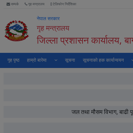
Accessibility
मुख्य
वेबसाइट
सम्पर्क
गृह मन्त्रालय
टेलिफोन निर्देशिका
Mode
नेभिगेसन
खोजमा
सुरु
पढ्नुहाेस्
जानुहोस्
नेपाल सरकार
गर्नुहोस्
गृह मन्त्रालय
जिल्ला प्रशासन कार्यालय, ब
गृह पृष्ठ
हाम्रो बारेमा
सूचना
सूचनाको हक कार्यान्वयन
जल तथा मौसम विभाग, बाढी प